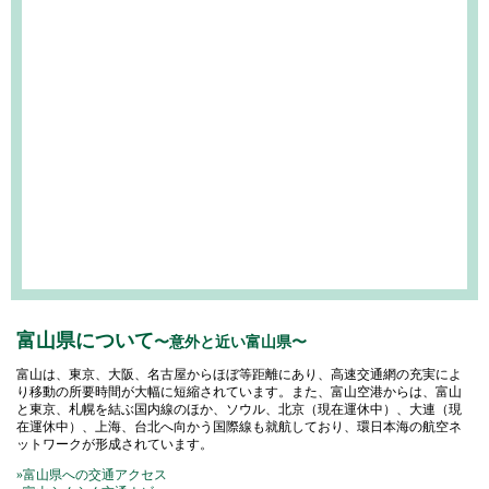
富山県について
〜意外と近い富山県〜
富山は、東京、大阪、名古屋からほぼ等距離にあり、高速交通網の充実によ
り移動の所要時間が大幅に短縮されています。また、富山空港からは、富山
と東京、札幌を結ぶ国内線のほか、ソウル、北京（現在運休中）、大連（現
在運休中）、上海、台北へ向かう国際線も就航しており、環日本海の航空ネ
ットワークが形成されています。
»富山県への交通アクセス