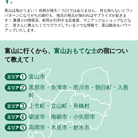
す。
富山は魚がうまい！ 自然が雄大！ だけではありません。
何も知らないとワン
パターンになりがちの旅行も、地元の視点が加わればサプライズが起きま
す！
裏通りの喫茶店、町民が行列する定食屋、マニアックなショップなどな
ど…
皆さんに教えたくてウズウズしているツウな情報で、富山観光をパワー
アップいたします。
富山に行くから、
富山おもてな士
の宿につい
て教えて！
富山市
黒部市・魚津市・滑川市・朝日町・入善
町
上市町・立山町・舟橋村
砺波市・南砺市・小矢部市
高岡市・氷見市・射水市