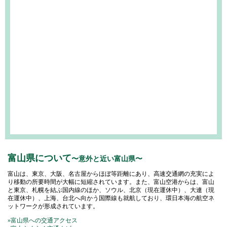
富山県について
〜意外と近い富山県〜
富山は、東京、大阪、名古屋からほぼ等距離にあり、高速交通網の充実によ
り移動の所要時間が大幅に短縮されています。また、富山空港からは、富山
と東京、札幌を結ぶ国内線のほか、ソウル、北京（現在運休中）、大連（現
在運休中）、上海、台北へ向かう国際線も就航しており、環日本海の航空ネ
ットワークが形成されています。
»富山県への交通アクセス