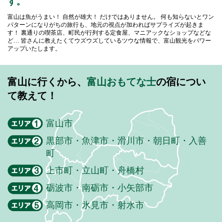
す。
富山は魚がうまい！ 自然が雄大！ だけではありません。
何も知らないとワン
パターンになりがちの旅行も、地元の視点が加わればサプライズが起きま
す！
裏通りの喫茶店、町民が行列する定食屋、マニアックなショップなどな
ど…
皆さんに教えたくてウズウズしているツウな情報で、富山観光をパワー
アップいたします。
富山に行くから、
富山おもてな士
の宿につい
て教えて！
富山市
黒部市・魚津市・滑川市・朝日町・入善
町
上市町・立山町・舟橋村
砺波市・南砺市・小矢部市
高岡市・氷見市・射水市