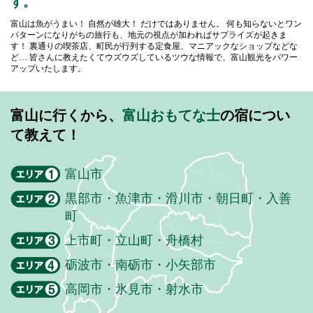
す。
富山は魚がうまい！ 自然が雄大！ だけではありません。
何も知らないとワン
パターンになりがちの旅行も、地元の視点が加わればサプライズが起きま
す！
裏通りの喫茶店、町民が行列する定食屋、マニアックなショップなどな
ど…
皆さんに教えたくてウズウズしているツウな情報で、富山観光をパワー
アップいたします。
富山に行くから、
富山おもてな士
の宿につい
て教えて！
富山市
黒部市・魚津市・滑川市・朝日町・入善
町
上市町・立山町・舟橋村
砺波市・南砺市・小矢部市
高岡市・氷見市・射水市