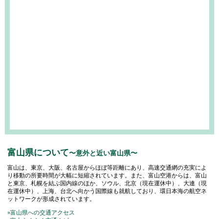
富山県について
〜意外と近い富山県〜
富山は、東京、大阪、名古屋からほぼ等距離にあり、高速交通網の充実によ
り移動の所要時間が大幅に短縮されています。また、富山空港からは、富山
と東京、札幌を結ぶ国内線のほか、ソウル、北京（現在運休中）、大連（現
在運休中）、上海、台北へ向かう国際線も就航しており、環日本海の航空ネ
ットワークが形成されています。
»富山県への交通アクセス