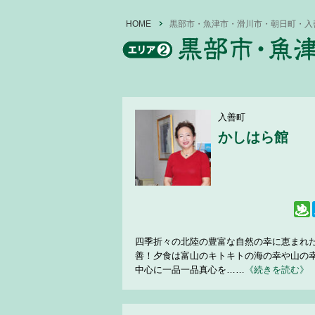
HOME
黒部市・魚津市・滑川市・朝日町・入
入善町
かしはら館
四季折々の北陸の豊富な自然の幸に恵まれ
善！夕食は富山のキトキトの海の幸や山の
中心に一品一品真心を……
《続きを読む》