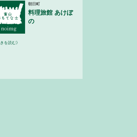
朝日町
料理旅館 あけぼ
の
きを読む》