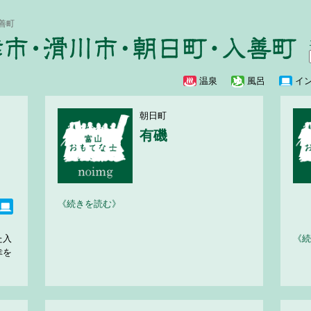
善町
温泉
風呂
イ
朝日町
有磯
《続きを読む》
た入
《続
幸を