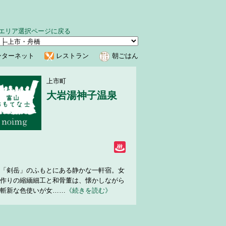
エリア選択ページに戻る
ンターネット
レストラン
朝ごはん
上市町
大岩湯神子温泉
「剣岳」のふもとにある静かな一軒宿。女
作りの縮緬細工と和骨董は、懐かしながら
斬新な色使いが女……
《続きを読む》