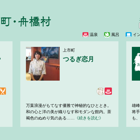
温泉
風呂
イ
上市町
や
つるぎ恋月
万葉浪漫がもてなす優雅で神秘的なひととき。
雄峰
和の心と洋の美が織りなす和モダンな館内。茶
将手
褐色のぬめり気のある……
《続きを読む》
も、