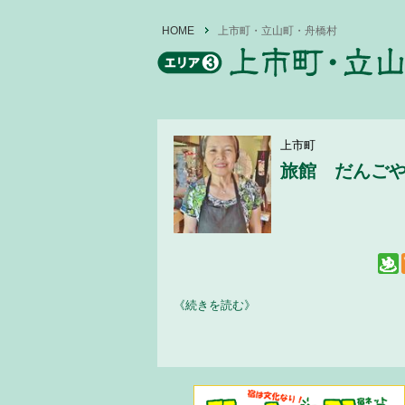
HOME
上市町・立山町・舟橋村
上市町
旅館 だんご
《続きを読む》