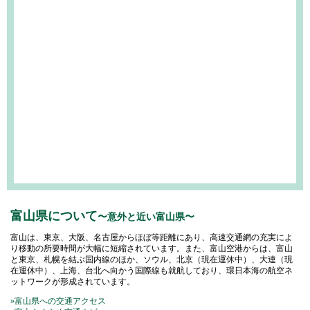
富山県について
〜意外と近い富山県〜
富山は、東京、大阪、名古屋からほぼ等距離にあり、高速交通網の充実によ
り移動の所要時間が大幅に短縮されています。また、富山空港からは、富山
と東京、札幌を結ぶ国内線のほか、ソウル、北京（現在運休中）、大連（現
在運休中）、上海、台北へ向かう国際線も就航しており、環日本海の航空ネ
ットワークが形成されています。
»富山県への交通アクセス