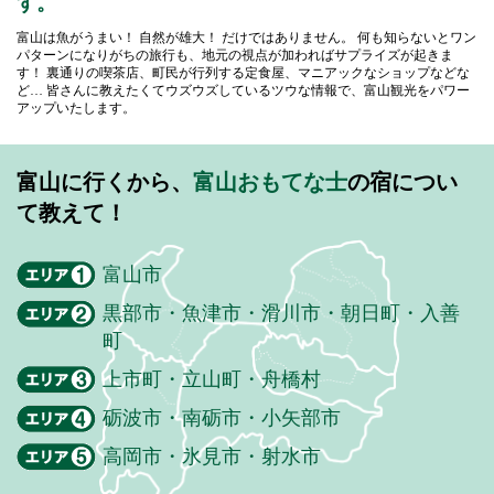
す。
富山は魚がうまい！ 自然が雄大！ だけではありません。
何も知らないとワン
パターンになりがちの旅行も、地元の視点が加わればサプライズが起きま
す！
裏通りの喫茶店、町民が行列する定食屋、マニアックなショップなどな
ど…
皆さんに教えたくてウズウズしているツウな情報で、富山観光をパワー
アップいたします。
富山に行くから、
富山おもてな士
の宿につい
て教えて！
富山市
黒部市・魚津市・滑川市・朝日町・入善
町
上市町・立山町・舟橋村
砺波市・南砺市・小矢部市
高岡市・氷見市・射水市