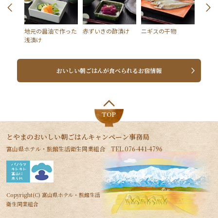
温野菜
地元の醤油で作った
赤ずいきの酢漬け
ニギスの干物
みりん
浅漬け
おいしい朝ごはんが食べられるお宿情報
TOP
とやまのおいしい朝ごはんキャンペーン事務局
富山県ホテル・旅館生活衛生同業組合 TEL.076-441-4796
Copyright(C) 富山県ホテル・旅館生活
衛生同業組合