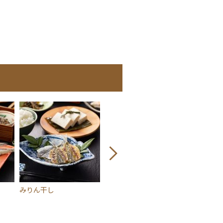
みりん干し
かまぼこ
地元の牛乳