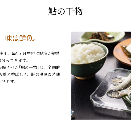
鮎の干物
、味は鮮魚。
庄川。毎年6月中旬に鮎漁が解禁
集まってきます。
凝縮させた｢鮎の干物｣は、全国的
ら感と香ばしさ、肝の濃厚な苦味
しさです。