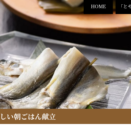
HOME
「と
しい朝ごはん献立