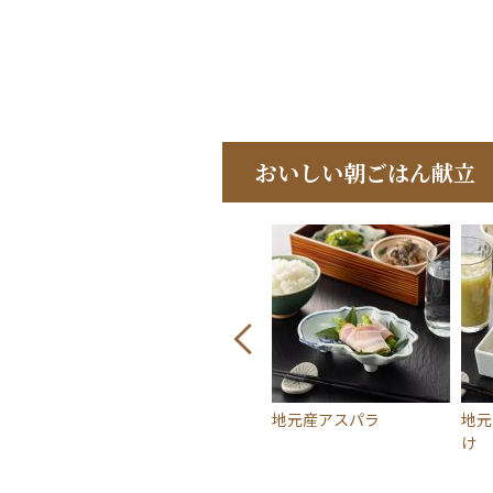
おいしい朝ごはん献立
ー
温泉野菜の温野菜
地元産アスパラ
地元の醤油
け