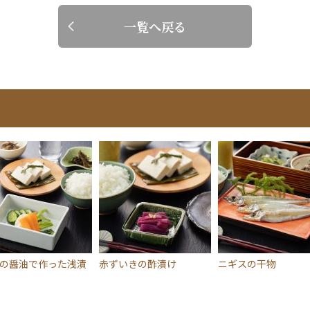
一覧へ戻る
で作った浅漬
赤ずいきの酢漬け
ニギスの干物