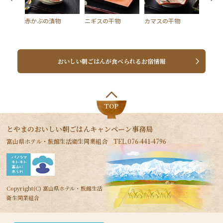
噌和え
赤かぶの漬物
ニギスの干物
カマスの干物
かまぼ
おいしい朝ごはんが食べられるお宿情報
TOP
とやまのおいしい朝ごはんキャンペーン事務局
富山県ホテル・旅館生活衛生同業組合 TEL.076-441-4796
Copyright(C) 富山県ホテル・旅館生活
衛生同業組合